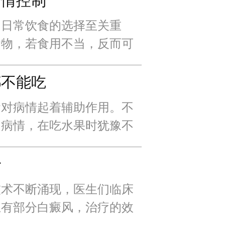
病情控制
，日常饮食的选择至关重
食物，若食用不当，反而可
都不能吃
食对病情起着辅助作用。不
响病情，在吃水果时犹豫不
都不能吃吗？其实，选对水
能对病情改善有帮助
治
技术不断涌现，医生们临床
总有部分白癜风，治疗的效