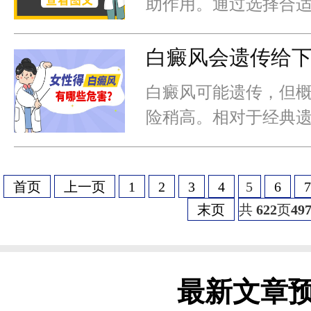
助作用。通过选择合
式，白癜风患者可以
压力和不好的情绪，
白癜风会遗传给
白癜风可能遗传，但
险稍高。相对于经典
病等，其遗传概率并
遗传决定的，通常只
首页
上一页
1
2
3
4
5
6
7
末页
共
622
页
49
最新文章