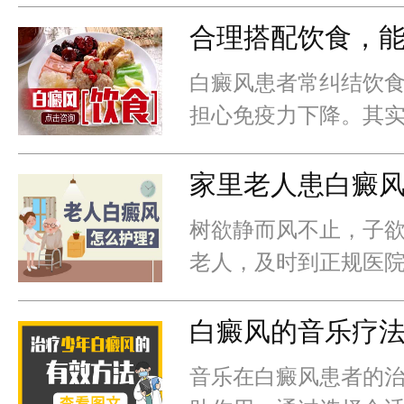
果总是差强人意，关
续给您分享白癜风治
合理搭配饮食，
白癜风患者常纠结饮
担心免疫力下降。其
配，关乎体重，对白
的。
家里老人患白癜
树欲静而风不止，子
老人，及时到正规医
因、病情、身体条件
伴同步进行
白癜风的音乐疗
音乐在白癜风患者的