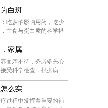
注温州中研白癜风医院，持
疗动态
能为白斑
食：吃多怕影响用药，吃少
实，主食与蛋白质的科学搭
癜风的影响也是潜移默化
风，家属
欲养而亲不待，务必多关心
院接受科学检查，根据病
选择适合的方法，防治和陪
法怎么实
治疗过程中发挥着重要的辅