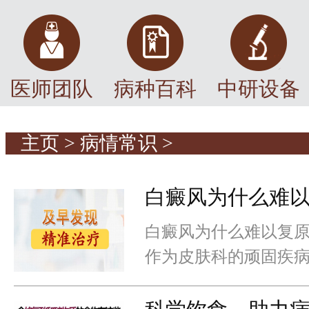
医师团队
病种百科
中研设备
主页
>
病情常识
>
白癜风为什么难以
白癜风为什么难以复原
作为皮肤科的顽固疾
战，多方面了解其治
要。