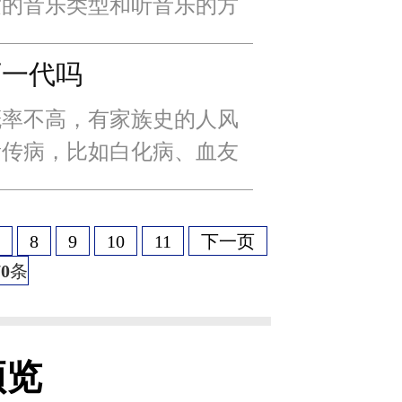
适的音乐类型和听音乐的方
积极地应对疾病带来的心理
大限度的发挥治疗用
下一代吗
概率不高，有家族史的人风
遗传病，比如白化病、血友
不高。此外，它并不全是由
有遗传因素和其他因
8
9
10
11
下一页
70
条
预览