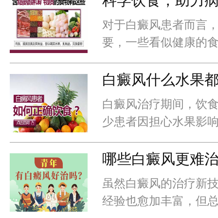
科学饮食，助力
对于白癜风患者而言
要，一些看似健康的
能导致病情加重。
白癜风什么水果
白癜风治疗期间，饮
少患者因担心水果影
决，白癜风什么水果
果，能补充营养，还
哪些白癜风更难
虽然白癜风的治疗新
经验也愈加丰富，但