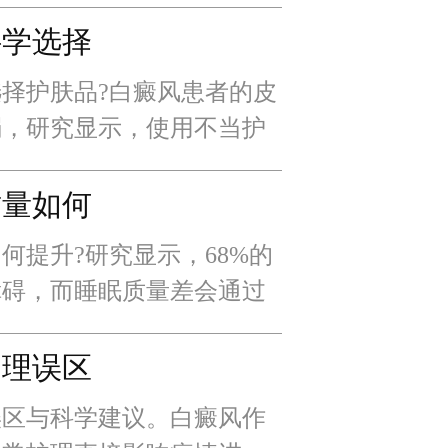
%。
科学选择
择护肤品?白癜风患者的皮
弱，研究显示，使用不当护
例高达55%。科学选择护
升40%，同时降低白斑
质量如何
何提升?研究显示，68%的
障碍，而睡眠质量差会通过
病情。科学改善睡眠可使治
护理误区
误区与科学建议。白癜风作