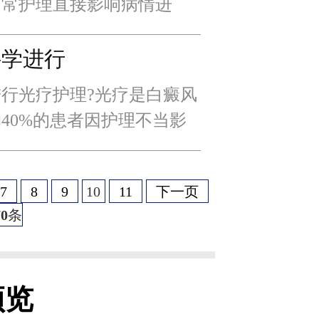
日常护理直接影响病情进
%的患者因护理不当导致白
洁、错误防晒等行为占比
科学进行
行光疗护理?光疗是白癜风
40%的患者因护理不当影
应。科学的护理配合可使光
%，降低副作用发生率50%以
7
8
9
10
11
下一页
70
条
预览