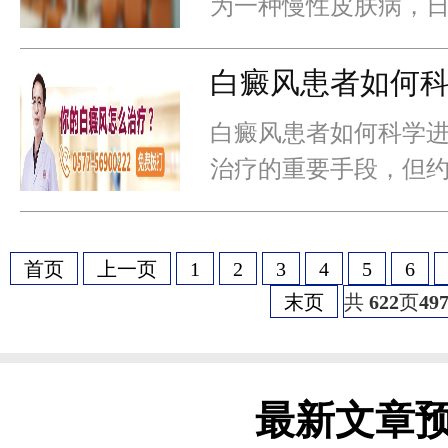
为一种慢性皮肤病，
展。研究显示，约45
斑扩散，其中过度清
白癜风患者如何
白癜风患者如何科学进
治疗的重要手段，但约
响效果或出现不良反
疗概率提升25%-30
首页
上一页
1
2
3
4
5
6
上
末页
共
622
页
49
最新文章