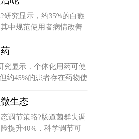
么治呢
?研究显示，约35%的白癜
，其中规范使用者病情改善
用可能导致肝肾功能损伤，
现代医学有机结合。
选药
研究显示，个体化用药可使
，但约45%的患者存在药物使
分型的白癜风需采用差异化
可能延误治疗甚至加重
么微生态
态调节策略?肠道菌群失调
险提升40%，科学调节可