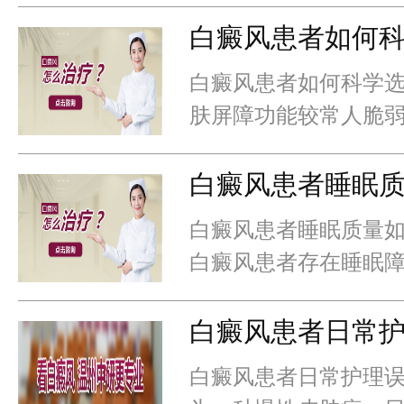
使病情稳定率提高35
白癜风患者如何
白癜风患者如何科学选
肤屏障功能较常人脆
肤品导致病情加重的比
肤品可使皮肤耐受性提
白癜风患者睡眠
白癜风患者睡眠质量如
白癜风患者存在睡眠
神经内分泌途径加重
疗效果提升20%以上。
白癜风患者日常
白癜风患者日常护理