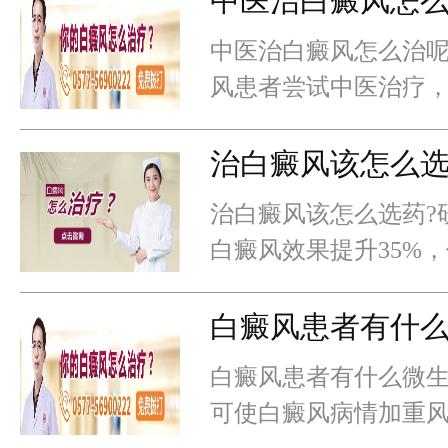
中医治白癜风怎
中医治白癜风怎么治呢
风患者尝试中医治疗
率达40%。但不当使
科学的中医调理需与
治白癜风该怎么
治白癜风该怎么选药?
白癜风效果提升35%
用不当。不同分期、
用药方案，错误选择
白癜风患者有什
白癜风患者有什么微生
可使白癜风病情加重风